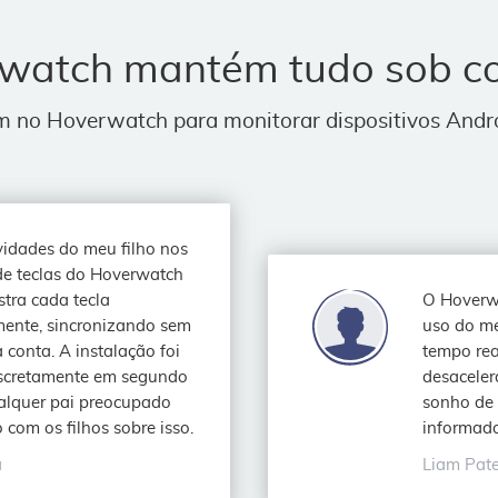
watch mantém tudo sob co
m no Hoverwatch para monitorar dispositivos Andr
ividades do meu filho nos
 de teclas do Hoverwatch
tra cada tecla
O Hoverwa
mente, sincronizando sem
uso do me
conta. A instalação foi
tempo rea
discretamente em segundo
desaceler
ualquer pai preocupado
sonho de 
com os filhos sobre isso.
informad
á
Liam Pate