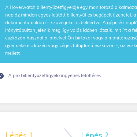
A Hoverwatch
billentyűzetfigyelője
egy monitorozó alkalmazá
naplóz minden egyes leütött billentyűt és begépelt üzenetet, a
dokumentumokba írt szövegeket is beleértve. A gépelési napló
irányítópulton jelenik meg, így valós időben látszik, mit írt a
eszközön használja, amelyet Ön birtokol vagy a monitorozásár
gyermeke eszközén vagy céges tulajdonú eszközön –, az eszk
mellett.
A pro billentyűzetfigyelő ingyenes letöltése<
Lépés 1
Lépés 2