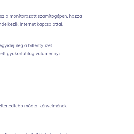
hez a monitorozott számítógépen, hozzá
delkezik Internet kapcsolattal.
gyidejűleg a billentyűzet
ett gyakorlatilag valamennyi
lterjedtebb módja, kényelmének