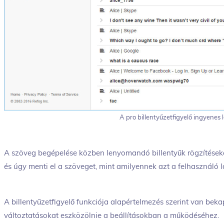
A pro billentyűzetfigyelő ingyenes l
A szöveg begépelése közben lenyomandó billentyűk rögzítésekor a
és úgy menti el a szöveget, mint amilyennek azt a felhasználó lá
A billentyűzetfigyelő funkciója alapértelmezés szerint van bek
változtatásokat eszközölnie a beállításokban a működéséhez.