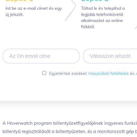
írd be az e-mail címet és egy
Töltsd le és telepítsd a
új jelszót.
legjobb telefonkövető
alkalmazást az online
fiókból.
Az
Válasszon
Ön
jelszót
email
címe
Egyetértek ezekkel:
Használati feltételek
és
A Hoverwatch program billentyűzetfigyelőjének ingyenes funkció
billentyű regisztrálását a billentyűzeten, és a monitorozott gép