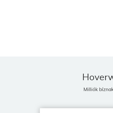
Hoverwa
Milliók bízn