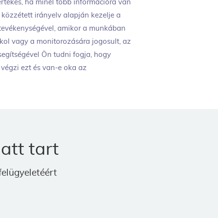
értékes, ha minél több információra van
özzétett irányelv alapján kezelje a
i tevékenységével, amikor a munkában
kol vagy a monitorozására jogosult, az
segítségével Ön tudni fogja, hogy
 végzi ezt és van-e oka az
att tart
elügyeletéért