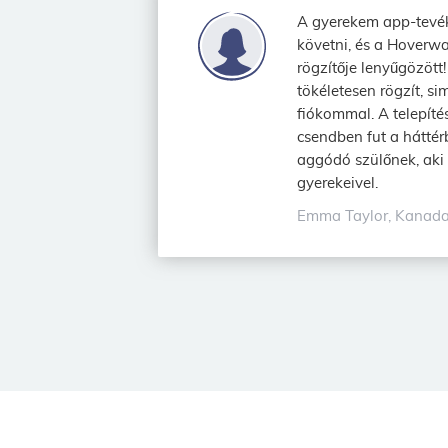
A gyerekem app-tevé
követni, és a Hoverwa
rögzítője lenyűgözött!
tökéletesen rögzít, si
fiókommal. A telepítés
csendben fut a háttér
aggódó szülőnek, aki 
gyerekeivel.
Emma Taylor, Kanad