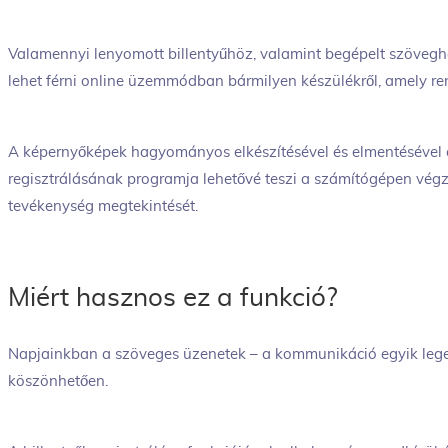
Valamennyi lenyomott billentyűhöz, valamint begépelt szöveg
lehet férni online üzemmódban bármilyen készülékről, amely ren
A képernyőképek hagyományos elkészítésével és elmentésével e
regisztrálásának programja lehetővé teszi a számítógépen végz
tevékenység megtekintését.
Miért hasznos ez a funkció?
Napjainkban a szöveges üzenetek – a kommunikáció egyik lege
köszönhetően.