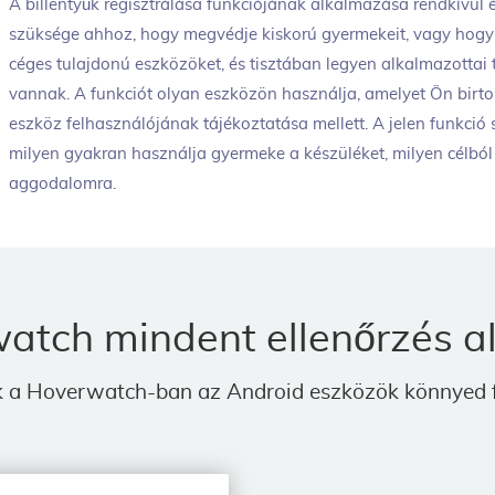
A billentyűk regisztrálása funkciójának alkalmazása rendkívül 
szüksége ahhoz, hogy megvédje kiskorú gyermekeit, vagy hogy k
céges tulajdonú eszközöket, és tisztában legyen alkalmazotta
vannak. A funkciót olyan eszközön használja, amelyet Ön birto
eszköz felhasználójának tájékoztatása mellett. A jelen funkció 
milyen gyakran használja gyermeke a készüléket, milyen célból
aggodalomra.
tch mindent ellenőrzés al
ak a Hoverwatch-ban az Android eszközök könnyed f