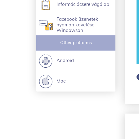
Információcsere vágólap
Facebook üzenetek
nyomon követése
Windowson
Other platforms
Android
Mac