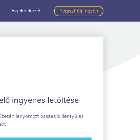
Bejelentkezés
Regisztrálj ingyen
lő ingyenes letöltése
űzetén lenyomott összes billentyű és
sét