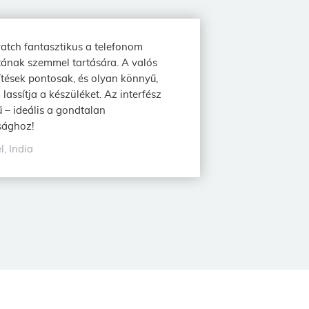
tch fantasztikus a telefonom
ának szemmel tartására. A valós
sítések pontosak, és olyan könnyű,
lassítja a készüléket. Az interfész
 – ideális a gondtalan
sághoz!
l, India