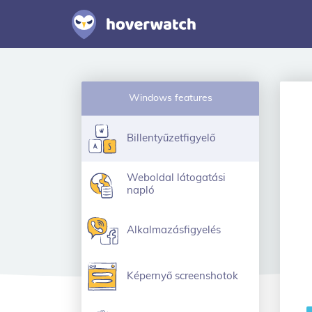
Windows features
Billentyűzetfigyelő
Weboldal látogatási
napló
Alkalmazásfigyelés
Képernyő screenshotok