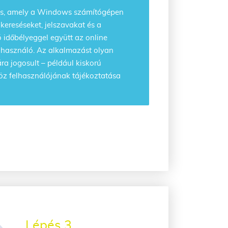
s, amely a Windows számítógépen
 kereséseket, jelszavakat és a
 időbélyeggel együtt az online
 felhasználó. Az alkalmazást olyan
a jogosult – például kiskorú
öz felhasználójának tájékoztatása
Lépés 3