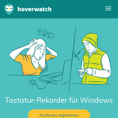
Navi
umsc
Funktionen
Einloggen
Kostenlos registrieren
Tastatur-Rekorder für Windows
Kostenlos registrieren