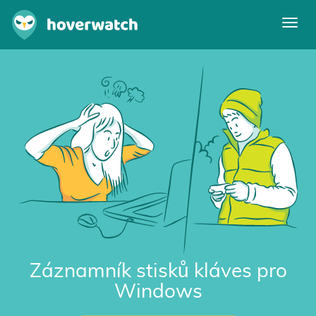
Prep
navi
Funkce
Prihlasit se
Zaregistrovat se zdarma
Záznamník stisků kláves pro
Windows