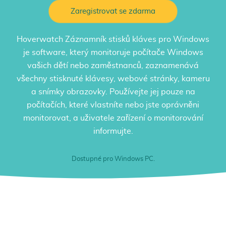
Zaregistrovat se zdarma
Hoverwatch
Záznamník stisků kláves pro Windows
je software, který monitoruje počítače Windows
vašich dětí nebo zaměstnanců, zaznamenává
všechny stisknuté klávesy, webové stránky, kameru
a snímky obrazovky. Používejte jej pouze na
počítačích, které vlastníte nebo jste oprávněni
monitorovat, a uživatele zařízení o monitorování
informujte.
Dostupné pro Windows PC.