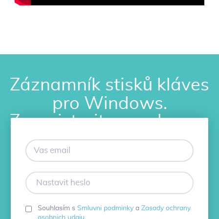
Záznamník stisků kláves
pro Windows.
Zaregistrujte se zdarma.
Vas
email
Nastavit
heslo
Souhlasím s
Smluvni podminky
a
Zasady ochrany
osobnich udaju
.