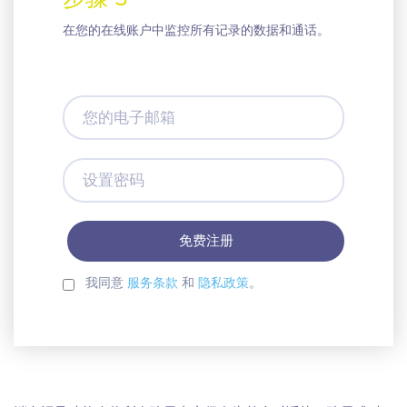
在您的在线账户中监控所有记录的数据和通话。
您
的
电
子
设
邮
置
箱
密
码
我同意
服务条款
和
隐私政策
。