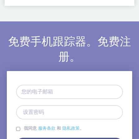
免费手机跟踪器。免费注
册。
您
的
电
子
设
邮
置
箱
密
码
我同意
服务条款
和
隐私政策
。