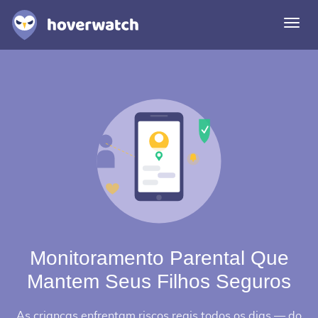
Alte
nave
Funcionalidades
Soluções
Entrar
Registre-se grátis
Monitoramento Parental Que
Mantem Seus Filhos Seguros
As criancas enfrentam riscos reais todos os dias — do