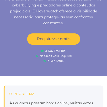
cyberbullying e predadores online a conteudos
prejudiciais. O Hoverwatch oferece a visibilidade
necessaria para protege-las sem confrontos
constantes.
Registre-se grátis
3-Day Free Trial
No Credit Card Required
5-Min Setup
O PROBLEMA
As criancas passam horas online, muitas vezes