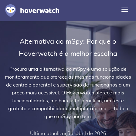
Alte
nave
Funcionalidades
Alternativa ao mSpy: Por que o
Soluções
Hoverwatch é a melhor escolha
Entrar
Procura uma
alternativa ao mSpy
é uma solução de
Registre-se grátis
monitoramento que oferece as mesmas funcionalidades
de controle parental e supervisão de funcionários a um
preço mais acessível. O Hoverwatch oferece mais
funcionalidades, melhor custo-benefício, um teste
gratuito e compatibilidade multiplataforma — tudo o
que o mSpy não tem.
Última atualização: abril de 2026