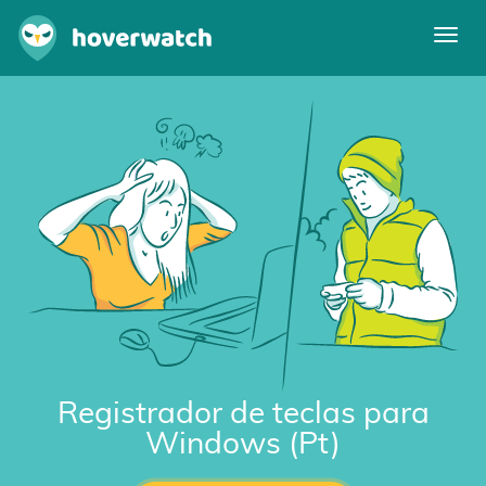
Alte
nave
Características
Entrar
Registre-se grátis
Registrador de teclas para
Windows (Pt)