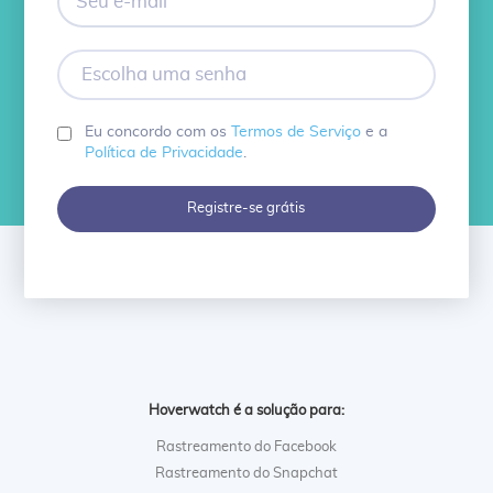
e-
mail
Escolha
uma
senha
Eu concordo com os
Termos de Serviço
e a
Política de Privacidade
.
Registre-se grátis
Hoverwatch é a solução para:
Rastreamento do Facebook
Rastreamento do Snapchat