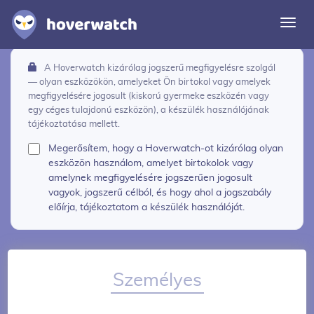
Navi
vált
A Hoverwatch kizárólag jogszerű megfigyelésre szolgál
Funkciók
— olyan eszközökön, amelyeket Ön birtokol vagy amelyek
megfigyelésére jogosult (kiskorú gyermeke eszközén vagy
Megoldások
egy céges tulajdonú eszközön), a készülék használójának
tájékoztatása mellett.
Bejelentkezés
Megerősítem, hogy a Hoverwatch-ot kizárólag olyan
eszközön használom, amelyet birtokolok vagy
Regisztrálj ingyen
amelynek megfigyelésére jogszerűen jogosult
vagyok, jogszerű célból, és hogy ahol a jogszabály
előírja, tájékoztatom a készülék használóját.
Személyes