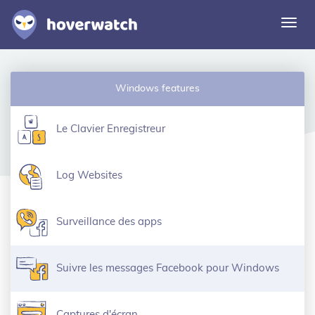
Acti
la
navi
Fonctionnalités
Windows features
Solutions
Connexion
Le Clavier Enregistreur
S'inscrire gratuitement
Log Websites
Surveillance des apps
Suivre les messages Facebook pour Windows
Captures d'écran