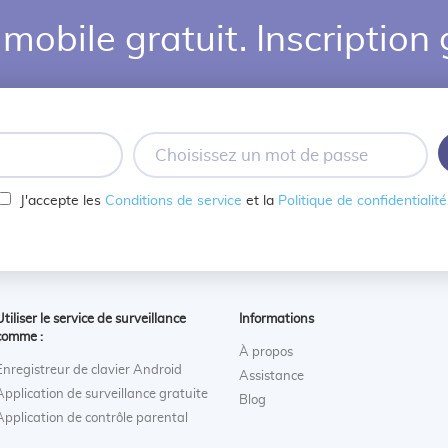
mobile gratuit. Inscription 
Choisissez
un
mot
J'accepte les
Conditions de service
et la
Politique de confidentialité
de
passe
Utiliser le service de surveillance
Informations
comme :
À propos
Enregistreur de clavier Android
Assistance
Application de surveillance gratuite
Blog
Application de contrôle parental