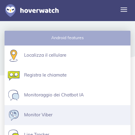
Azio
la
navi
Funzionalità
Android features
Soluzioni
Accedere
Localizza il cellulare
Iscrizione gratuita
Registra le chiamate
Monitoraggio dei Chatbot IA
Monitor Viber
Line Tracker