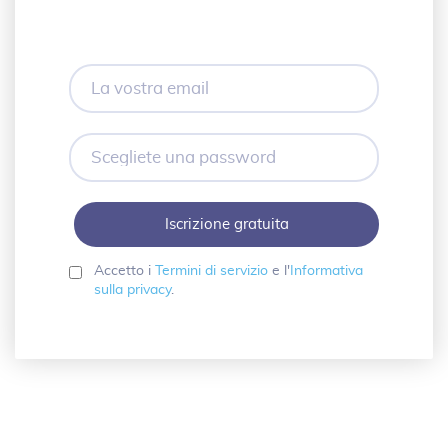
La
vostra
email
Scegliete
una
password
Accetto i
Termini di servizio
e l'
Informativa
sulla privacy
.