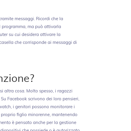
tramite messaggi. Ricordi che la
il programma, ma può attivarla
er su cui desidera attivare la
casella che corrisponde ai messaggi di
nzione?
i altra cosa. Molto spesso, i ragazzi
 Su Facebook scrivono dei loro pensieri,
rwatch, i genitori possono monitorare i
del proprio figlio minorenne, mantenendo
umento è pensato anche per la gestione
 dispositivi che possiede o è autorizzato