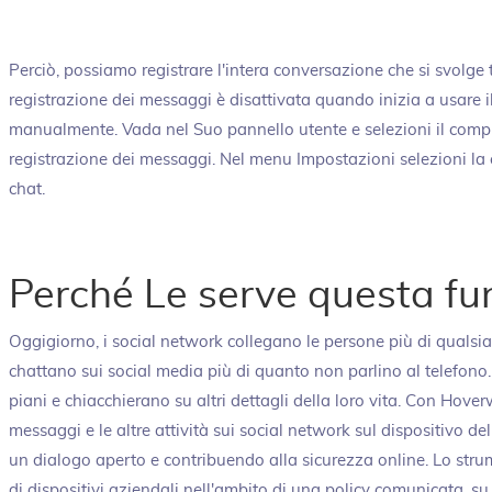
Perciò, possiamo registrare l'intera conversazione che si svolge 
registrazione dei messaggi è disattivata quando inizia a usare 
manualmente. Vada nel Suo pannello utente e selezioni il comput
registrazione dei messaggi. Nel menu Impostazioni selezioni la 
chat.
Perché Le serve questa fu
Oggigiorno, i social network collegano le persone più di qualsias
chattano sui social media più di quanto non parlino al telefono.
piani e chiacchierano su altri dettagli della loro vita. Con Hove
messaggi e le altre attività sui social network sul dispositivo 
un dialogo aperto e contribuendo alla sicurezza online. Lo str
di dispositivi aziendali nell'ambito di una policy comunicata, su