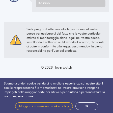
Siete pregati di attenervi alle legislazione del vostro
paese per assicurarvi del fatto che le vostre particolari
attività di monitoraggio siano legali nel vostro paese.
Installando il software o utilizzando il servizio, dichiarate
di agire in conformità alla legge, assumendovi la piena
responsabilità per l'uso del prodotto.
© 2026 Hoverwatch
Stiamo usando i cookie per darvi la migliore esperienza sul nostro sito. I
cookie rappresentano file memorizzati nel vostro browser e vengono
impiegati dalla maggior parte dei siti web per aiutarvi a personalizzare la
vostra esperienza web.
Maggiori informazioni: cookie policy
Ok