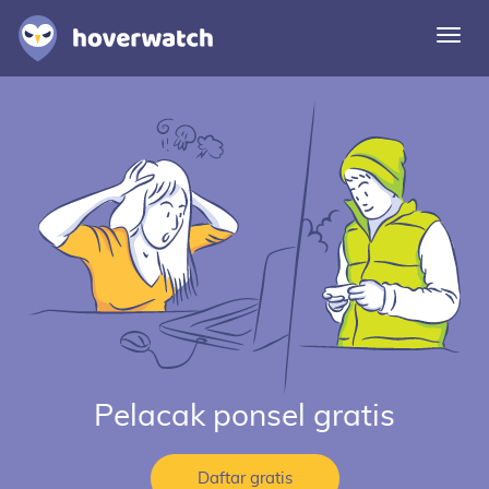
Alih
navi
Fitur
Solusi
Masuk
Daftar gratis
Pelacak ponsel gratis
Daftar gratis