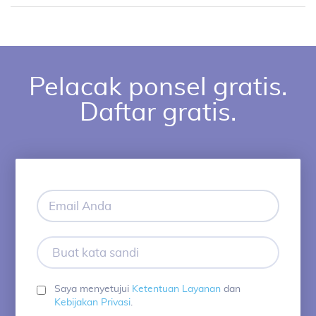
Pelacak ponsel gratis.
Daftar gratis.
Email
Anda
Buat
kata
sandi
Saya menyetujui
Ketentuan Layanan
dan
Kebijakan Privasi
.