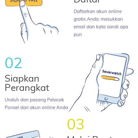
Daftarkan akun online
gratis Anda: masukkan
email dan kata sandi apa
pun
02
Siapkan
Perangkat
Unduh dan pasang Pelacak
Ponsel dari akun online Anda
03