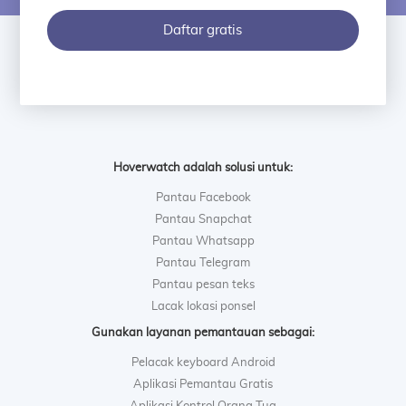
Daftar gratis
Hoverwatch adalah solusi untuk:
Pantau Facebook
Pantau Snapchat
Pantau Whatsapp
Pantau Telegram
Pantau pesan teks
Lacak lokasi ponsel
Gunakan layanan pemantauan sebagai:
Pelacak keyboard Android
Aplikasi Pemantau Gratis