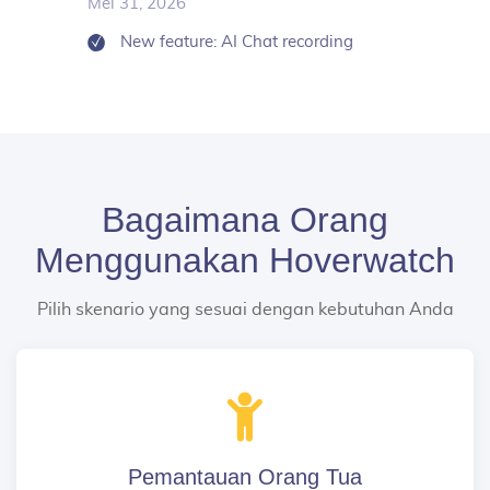
Mei 31, 2026
New feature: AI Chat recording
Bagaimana Orang
Menggunakan Hoverwatch
Pilih skenario yang sesuai dengan kebutuhan Anda
Pemantauan Orang Tua